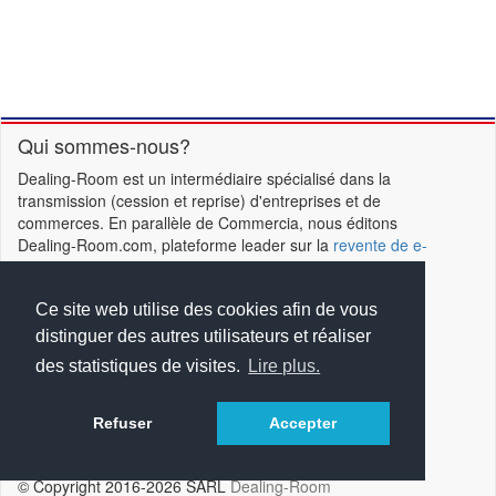
Qui sommes-nous?
Dealing-Room est un intermédiaire spécialisé dans la
transmission (cession et reprise) d'entreprises et de
commerces. En parallèle de Commercia, nous éditons
Dealing-Room.com, plateforme leader sur la
revente de e-
business & e-commerces
, ainsi que Repreneurs.com,
spécialisé dans la reprise d'entreprises en difficulté
(
mandats ad hoc
,
procédures collectives
).
Ce site web utilise des cookies afin de vous
distinguer des autres utilisateurs et réaliser
Liens utiles
des statistiques de visites.
Lire plus.
Nous contacter
Glossaire
Protection des données
Refuser
Accepter
Mentions légales
© Copyright 2016-2026 SARL
Dealing-Room