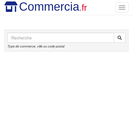
Commercia
.fr
Toggl
navig
Type de commerce, ville ou code postal